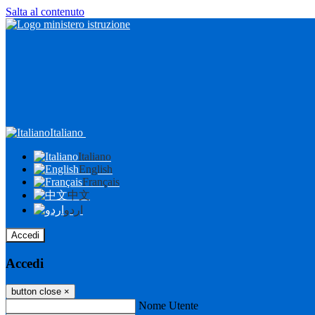
Salta al contenuto
Italiano
Italiano
English
Français
中文
اردو
Accedi
Accedi
button close
×
Nome Utente