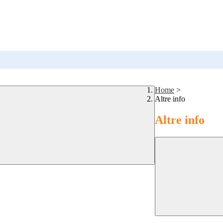
Home
>
Altre info
Altre info