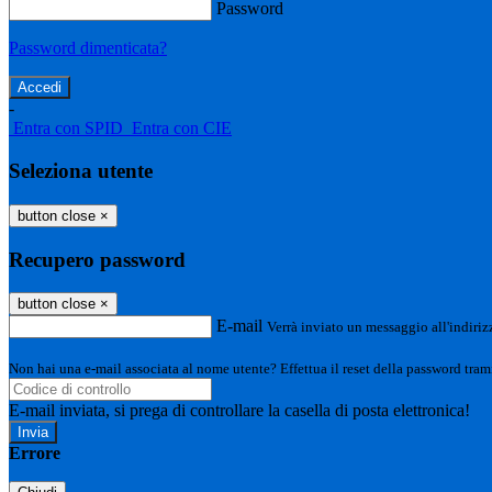
Password
Password dimenticata?
-
Entra con SPID
Entra con CIE
Seleziona utente
button close
×
Recupero password
button close
×
E-mail
Verrà inviato un messaggio all'indirizz
Non hai una e-mail associata al nome utente? Effettua il reset della password tram
E-mail inviata, si prega di controllare la casella di posta elettronica!
Errore