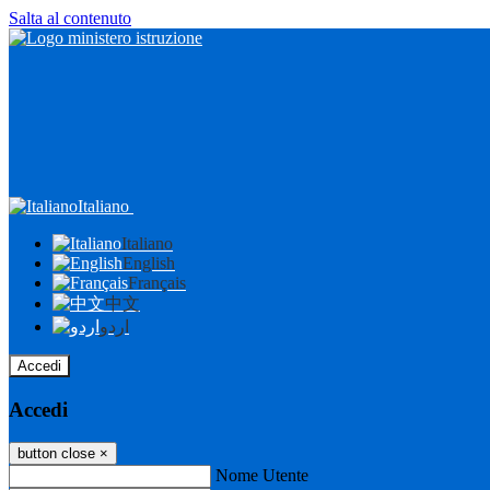
Salta al contenuto
Italiano
Italiano
English
Français
中文
اردو
Accedi
Accedi
button close
×
Nome Utente