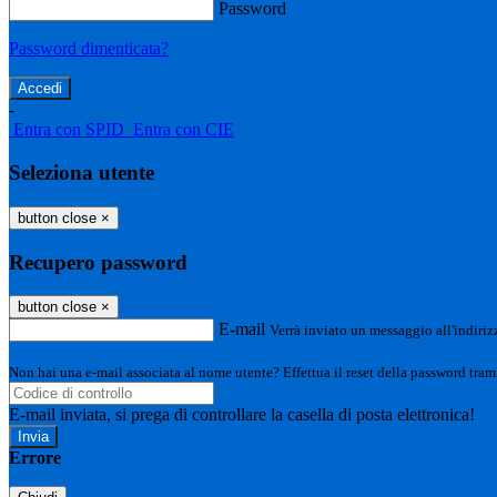
Password
Password dimenticata?
-
Entra con SPID
Entra con CIE
Seleziona utente
button close
×
Recupero password
button close
×
E-mail
Verrà inviato un messaggio all'indirizz
Non hai una e-mail associata al nome utente? Effettua il reset della password tram
E-mail inviata, si prega di controllare la casella di posta elettronica!
Errore