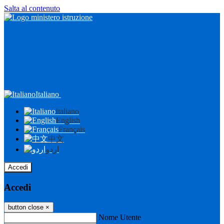
Salta al contenuto
Italiano
Italiano
English
Français
中文
اردو
Accedi
Accedi
button close
×
Nome Utente