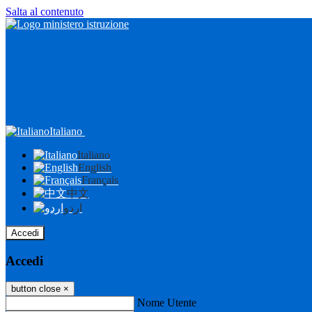
Salta al contenuto
Italiano
Italiano
English
Français
中文
اردو
Accedi
Accedi
button close
×
Nome Utente