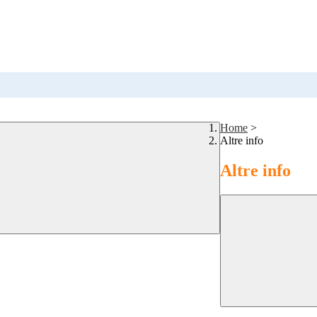
Home
>
Altre info
Altre info