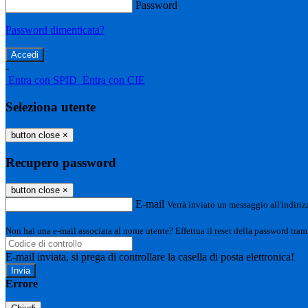
Password
Password dimenticata?
-
Entra con SPID
Entra con CIE
Seleziona utente
button close
×
Recupero password
button close
×
E-mail
Verrà inviato un messaggio all'indirizz
Non hai una e-mail associata al nome utente? Effettua il reset della password tram
E-mail inviata, si prega di controllare la casella di posta elettronica!
Errore