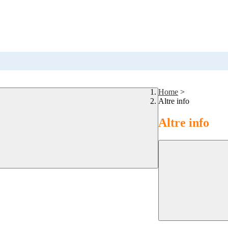
Home
>
Altre info
Altre info