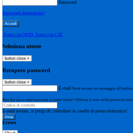
Password
Password dimenticata?
-
Entra con SPID
Entra con CIE
Seleziona utente
button close
×
Recupero password
button close
×
E-mail
Verrà inviato un messaggio all'indirizz
Non hai una e-mail associata al nome utente? Effettua il reset della password tram
E-mail inviata, si prega di controllare la casella di posta elettronica!
Errore