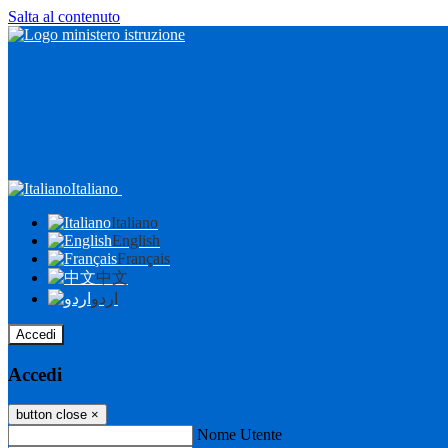
Salta al contenuto
Italiano
Italiano
English
Français
中文
اردو
Accedi
Accedi
button close
×
Nome Utente