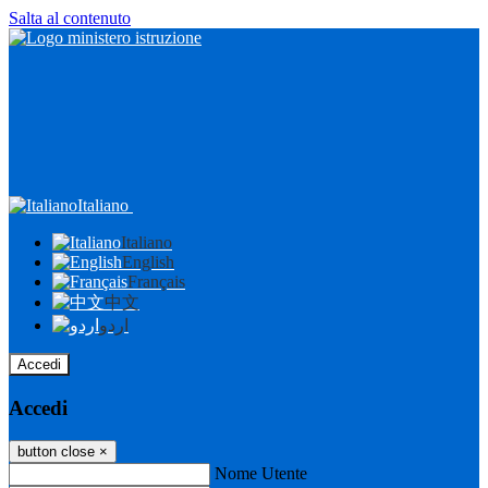
Salta al contenuto
Italiano
Italiano
English
Français
中文
اردو
Accedi
Accedi
button close
×
Nome Utente