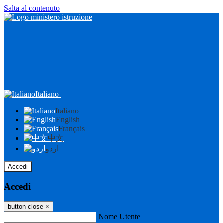
Salta al contenuto
Italiano
Italiano
English
Français
中文
اردو
Accedi
Accedi
button close
×
Nome Utente