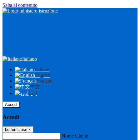
Salta al contenuto
Italiano
Italiano
English
Français
中文
اردو
Accedi
Accedi
button close
×
Nome Utente