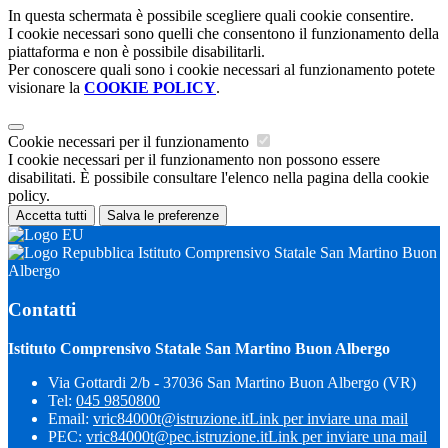
In questa schermata è possibile scegliere quali cookie consentire.
I cookie necessari sono quelli che consentono il funzionamento della
piattaforma e non è possibile disabilitarli.
Per conoscere quali sono i cookie necessari al funzionamento potete
visionare la
COOKIE POLICY
.
Cookie necessari per il funzionamento
I cookie necessari per il funzionamento non possono essere
disabilitati. È possibile consultare l'elenco nella pagina della cookie
policy.
Accetta tutti
Salva le preferenze
Istituto Comprensivo Statale San Martino Buon
Albergo
Contatti
Istituto Comprensivo Statale San Martino Buon Albergo
Via Gottardi 2/b - 37036 San Martino Buon Albergo (VR)
Tel:
045 9850800
Email:
vric84000t@istruzione.it
Link per inviare una mail
PEC:
vric84000t@pec.istruzione.it
Link per inviare una mail