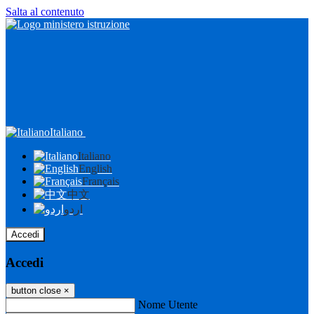
Salta al contenuto
Italiano
Italiano
English
Français
中文
اردو
Accedi
Accedi
button close
×
Nome Utente