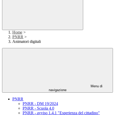
Home
>
PNRR
>
Animatori digitali
Menu di
navigazione
PNRR
PNRR - DM 19/2024
PNRR - Scuola 4.0
PNRR - avviso 1.4.1 "Esperienza del cittadino"