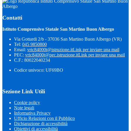
Istituto Comprensivo Statale San Martino Buon
Albergo
Contatti
Istituto Comprensivo Statale San Martino Buon Albergo
Via Gottardi 2/b - 37036 San Martino Buon Albergo (VR)
Tel:
045 9850800
Email:
vric84000t@istruzione.it
Link per inviare una mail
PEC:
vric84000t@pec.istruzione.it
Link per inviare una mail
C.F.: 80022040234
Codice univoco: UF69BO
Sezione Link Utili
Cookie policy
Note legali
Informativa Privacy
Ufficio Relazioni con il Pubblico
Dichiarazione di accessibilità
Obiettivi di accessibilità