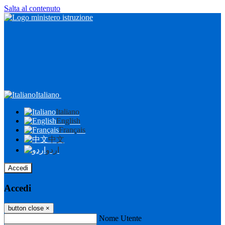
Salta al contenuto
Italiano
Italiano
English
Français
中文
اردو
Accedi
Accedi
button close
×
Nome Utente