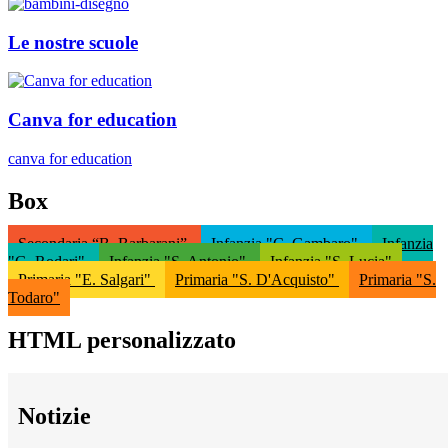
Le nostre scuole
Canva for education
canva for education
Box
Secondaria “B. Barbarani”
Infanzia "C. Gambaro"
Infanzia
"G. Rodari"
Infanzia "S. Antonio"
Infanzia "S. Lucia"
Primaria "E. Salgari"
Primaria "S. D'Acquisto"
Primaria "S.
Todaro"
HTML personalizzato
Notizie