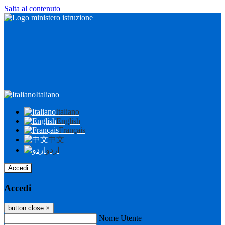
Salta al contenuto
Italiano
Italiano
English
Français
中文
اردو
Accedi
Accedi
button close
×
Nome Utente