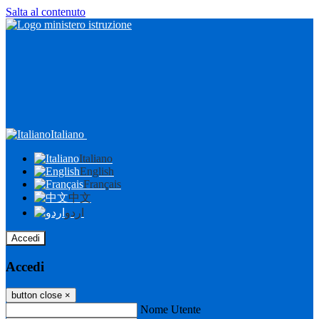
Salta al contenuto
Italiano
Italiano
English
Français
中文
اردو
Accedi
Accedi
button close
×
Nome Utente