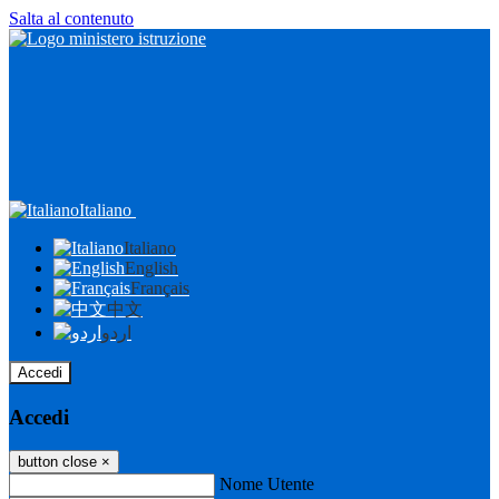
Salta al contenuto
Italiano
Italiano
English
Français
中文
اردو
Accedi
Accedi
button close
×
Nome Utente