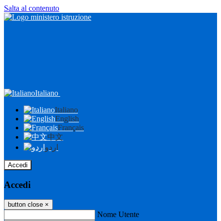
Salta al contenuto
Italiano
Italiano
English
Français
中文
اردو
Accedi
Accedi
button close
×
Nome Utente