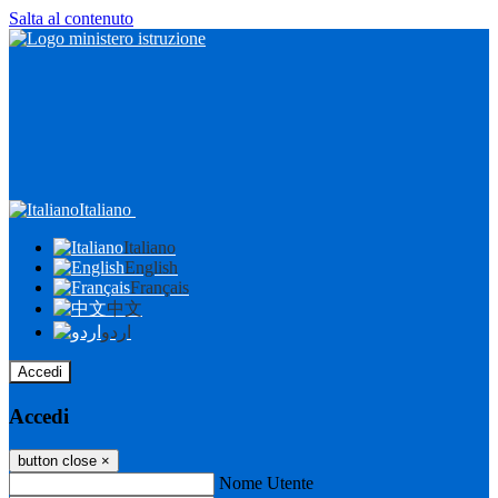
Salta al contenuto
Italiano
Italiano
English
Français
中文
اردو
Accedi
Accedi
button close
×
Nome Utente