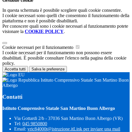
Gestione cookie
In questa schermata è possibile scegliere quali cookie consentire.
I cookie necessari sono quelli che consentono il funzionamento della
piattaforma e non è possibile disabilitarli.
Per conoscere quali sono i cookie necessari al funzionamento potete
visionare la
COOKIE POLICY
.
Cookie necessari per il funzionamento
I cookie necessari per il funzionamento non possono essere
disabilitati. È possibile consultare l'elenco nella pagina della cookie
policy.
Accetta tutti
Salva le preferenze
Istituto Comprensivo Statale San Martino Buon
Albergo
Contatti
Istituto Comprensivo Statale San Martino Buon Albergo
Via Gottardi 2/b - 37036 San Martino Buon Albergo (VR)
Tel:
045 9850800
Email:
vric84000t@istruzione.it
Link per inviare una mail