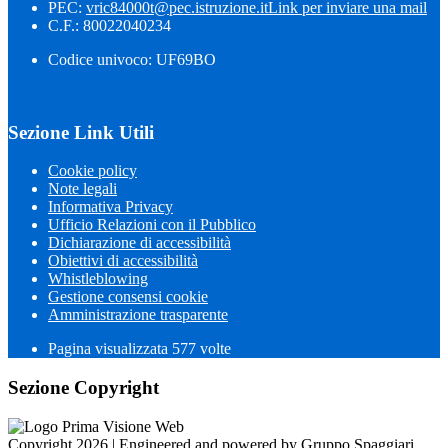
PEC:
vric84000t@pec.istruzione.it
Link per inviare una mail
C.F.: 80022040234
Codice univoco: UF69BO
Sezione Link Utili
Cookie policy
Note legali
Informativa Privacy
Ufficio Relazioni con il Pubblico
Dichiarazione di accessibilità
Obiettivi di accessibilità
Whistleblowing
Gestione consensi cookie
Amministrazione trasparente
Pagina visualizzata
577
volte
Sezione Copyright
Copyright 2026 | Engineered and powered by Gruppo Spaggiari