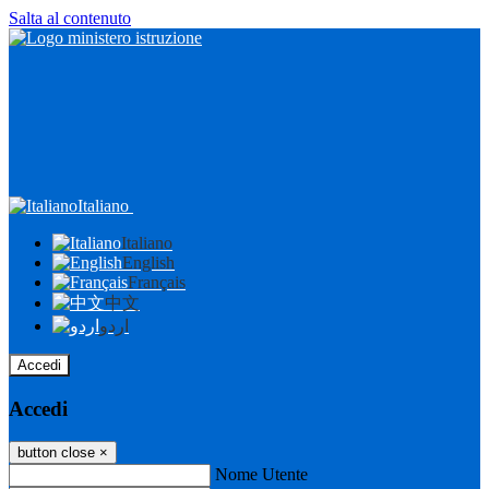
Salta al contenuto
Italiano
Italiano
English
Français
中文
اردو
Accedi
Accedi
button close
×
Nome Utente