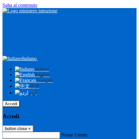
Salta al contenuto
Italiano
Italiano
English
Français
中文
اردو
Accedi
Accedi
button close
×
Nome Utente