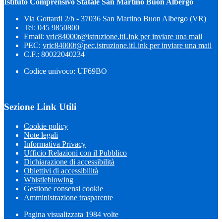
Istituto Comprensivo Statale San Martino Buon Albergo
Via Gottardi 2/b - 37036 San Martino Buon Albergo (VR)
Tel:
045 9850800
Email:
vric84000t@istruzione.it
Link per inviare una mail
PEC:
vric84000t@pec.istruzione.it
Link per inviare una mail
C.F.: 80022040234
Codice univoco: UF69BO
Sezione Link Utili
Cookie policy
Note legali
Informativa Privacy
Ufficio Relazioni con il Pubblico
Dichiarazione di accessibilità
Obiettivi di accessibilità
Whistleblowing
Gestione consensi cookie
Amministrazione trasparente
Pagina visualizzata
1984
volte