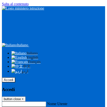
Salta al contenuto
Italiano
Italiano
English
Français
中文
اردو
Accedi
Accedi
button close
×
Nome Utente