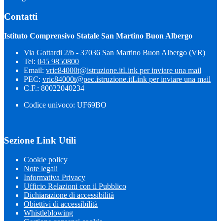
Contatti
Istituto Comprensivo Statale San Martino Buon Albergo
Via Gottardi 2/b - 37036 San Martino Buon Albergo (VR)
Tel:
045 9850800
Email:
vric84000t@istruzione.it
Link per inviare una mail
PEC:
vric84000t@pec.istruzione.it
Link per inviare una mail
C.F.: 80022040234
Codice univoco: UF69BO
Sezione Link Utili
Cookie policy
Note legali
Informativa Privacy
Ufficio Relazioni con il Pubblico
Dichiarazione di accessibilità
Obiettivi di accessibilità
Whistleblowing