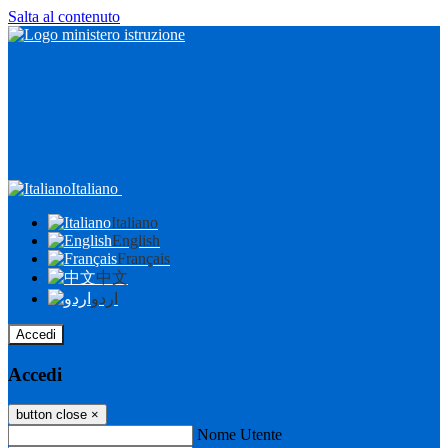
Salta al contenuto
Italiano
Italiano
English
Français
中文
اردو
Accedi
Accedi
button close
×
Nome Utente