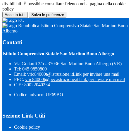
disabilitati. È possibile consultare l'elenco nella pagina della cookie
policy.
Accetta tutti
Salva le preferenze
Istituto Comprensivo Statale San Martino Buon
Albergo
Contatti
Istituto Comprensivo Statale San Martino Buon Albergo
Via Gottardi 2/b - 37036 San Martino Buon Albergo (VR)
Tel:
045 9850800
Email:
vric84000t@istruzione.it
Link per inviare una mail
PEC:
vric84000t@pec.istruzione.it
Link per inviare una mail
C.F.: 80022040234
Codice univoco: UF69BO
Sezione Link Utili
Cookie policy