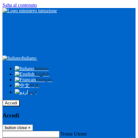
Salta al contenuto
Italiano
Italiano
English
Français
中文
اردو
Accedi
Accedi
button close
×
Nome Utente