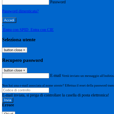
Password
Password dimenticata?
-
Entra con SPID
Entra con CIE
Seleziona utente
button close
×
Recupero password
button close
×
E-mail
Verrà inviato un messaggio all'indirizz
Non hai una e-mail associata al nome utente? Effettua il reset della password tram
E-mail inviata, si prega di controllare la casella di posta elettronica!
Errore