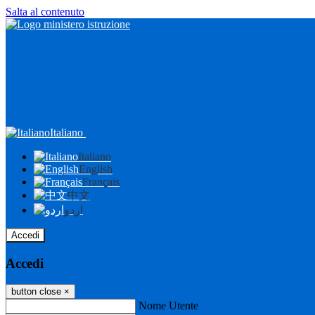
Salta al contenuto
Italiano
Italiano
English
Français
中文
اردو
Accedi
Accedi
button close
×
Nome Utente