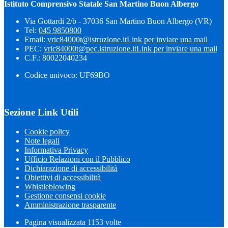
Istituto Comprensivo Statale San Martino Buon Albergo
Via Gottardi 2/b - 37036 San Martino Buon Albergo (VR)
Tel:
045 9850800
Email:
vric84000t@istruzione.it
Link per inviare una mail
PEC:
vric84000t@pec.istruzione.it
Link per inviare una mail
C.F.: 80022040234
Codice univoco: UF69BO
Sezione Link Utili
Cookie policy
Note legali
Informativa Privacy
Ufficio Relazioni con il Pubblico
Dichiarazione di accessibilità
Obiettivi di accessibilità
Whistleblowing
Gestione consensi cookie
Amministrazione trasparente
Pagina visualizzata
1153
volte