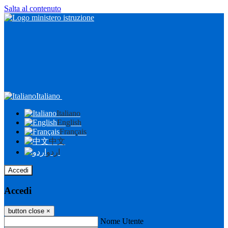
Salta al contenuto
Italiano
Italiano
English
Français
中文
اردو
Accedi
Accedi
button close
×
Nome Utente