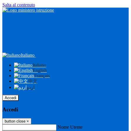
Salta al contenuto
Italiano
Italiano
English
Français
中文
اردو
Accedi
Accedi
button close
×
Nome Utente