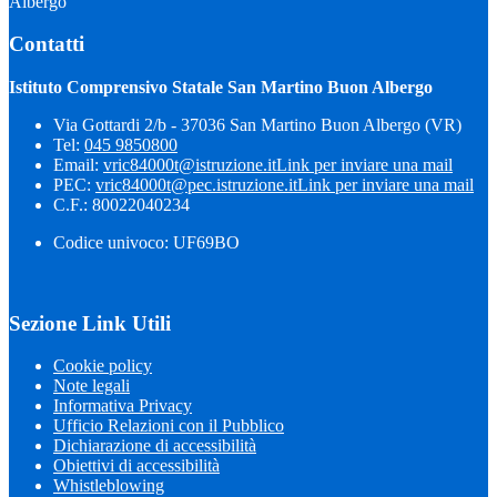
Albergo
Contatti
Istituto Comprensivo Statale San Martino Buon Albergo
Via Gottardi 2/b - 37036 San Martino Buon Albergo (VR)
Tel:
045 9850800
Email:
vric84000t@istruzione.it
Link per inviare una mail
PEC:
vric84000t@pec.istruzione.it
Link per inviare una mail
C.F.: 80022040234
Codice univoco: UF69BO
Sezione Link Utili
Cookie policy
Note legali
Informativa Privacy
Ufficio Relazioni con il Pubblico
Dichiarazione di accessibilità
Obiettivi di accessibilità
Whistleblowing