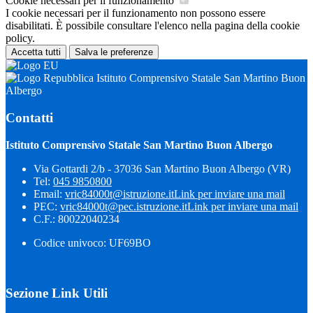
Cookie necessari per il funzionamento
I cookie necessari per il funzionamento non possono essere
disabilitati. È possibile consultare l'elenco nella pagina della cookie
policy.
Accetta tutti
Salva le preferenze
Istituto Comprensivo Statale San Martino Buon
Albergo
Contatti
Istituto Comprensivo Statale San Martino Buon Albergo
Via Gottardi 2/b - 37036 San Martino Buon Albergo (VR)
Tel:
045 9850800
Email:
vric84000t@istruzione.it
Link per inviare una mail
PEC:
vric84000t@pec.istruzione.it
Link per inviare una mail
C.F.: 80022040234
Codice univoco: UF69BO
Sezione Link Utili