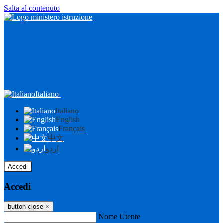
Salta al contenuto
Italiano
Italiano
English
Français
中文
اردو
Accedi
Accedi
button close
×
Nome Utente