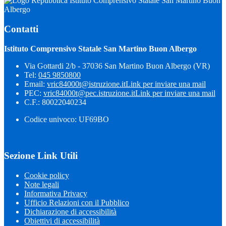
Istituto Comprensivo Statale San Martino Buon
Albergo
Contatti
Istituto Comprensivo Statale San Martino Buon Albergo
Via Gottardi 2/b - 37036 San Martino Buon Albergo (VR)
Tel:
045 9850800
Email:
vric84000t@istruzione.it
Link per inviare una mail
PEC:
vric84000t@pec.istruzione.it
Link per inviare una mail
C.F.: 80022040234
Codice univoco: UF69BO
Sezione Link Utili
Cookie policy
Note legali
Informativa Privacy
Ufficio Relazioni con il Pubblico
Dichiarazione di accessibilità
Obiettivi di accessibilità