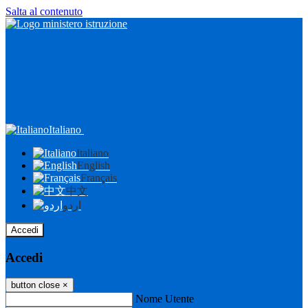
Salta al contenuto
Italiano
Italiano
English
Français
中文
اردو
Accedi
Accedi
button close
×
Nome Utente