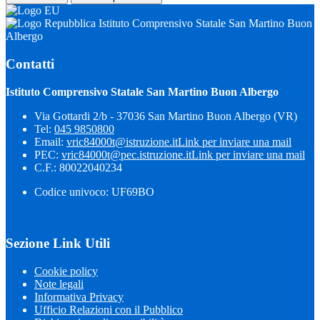
Istituto Comprensivo Statale San Martino Buon
Albergo
Contatti
Istituto Comprensivo Statale San Martino Buon Albergo
Via Gottardi 2/b - 37036 San Martino Buon Albergo (VR)
Tel:
045 9850800
Email:
vric84000t@istruzione.it
Link per inviare una mail
PEC:
vric84000t@pec.istruzione.it
Link per inviare una mail
C.F.: 80022040234
Codice univoco: UF69BO
Sezione Link Utili
Cookie policy
Note legali
Informativa Privacy
Ufficio Relazioni con il Pubblico