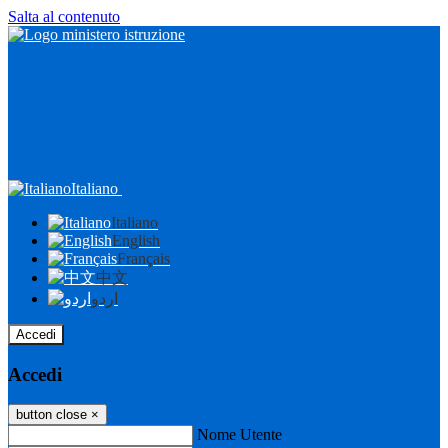
Salta al contenuto
Italiano
Italiano
English
Français
中文
اردو
Accedi
Accedi
button close
×
Nome Utente