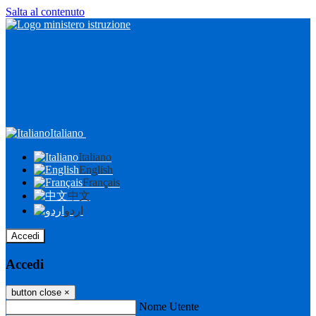
Salta al contenuto
Italiano
Italiano
English
Français
中文
اردو
Accedi
Accedi
button close
×
Nome Utente