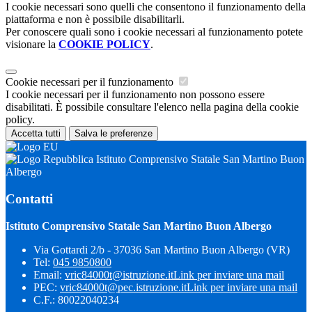
I cookie necessari sono quelli che consentono il funzionamento della
piattaforma e non è possibile disabilitarli.
Per conoscere quali sono i cookie necessari al funzionamento potete
visionare la
COOKIE POLICY
.
Cookie necessari per il funzionamento
I cookie necessari per il funzionamento non possono essere
disabilitati. È possibile consultare l'elenco nella pagina della cookie
policy.
Accetta tutti
Salva le preferenze
Istituto Comprensivo Statale San Martino Buon
Albergo
Contatti
Istituto Comprensivo Statale San Martino Buon Albergo
Via Gottardi 2/b - 37036 San Martino Buon Albergo (VR)
Tel:
045 9850800
Email:
vric84000t@istruzione.it
Link per inviare una mail
PEC:
vric84000t@pec.istruzione.it
Link per inviare una mail
C.F.: 80022040234