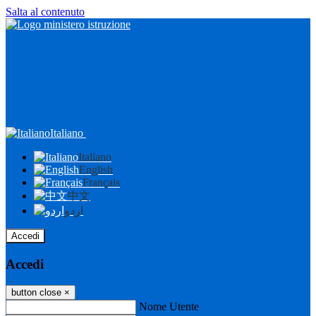
Salta al contenuto
Italiano
Italiano
English
Français
中文
اردو
Accedi
Accedi
button close
×
Nome Utente