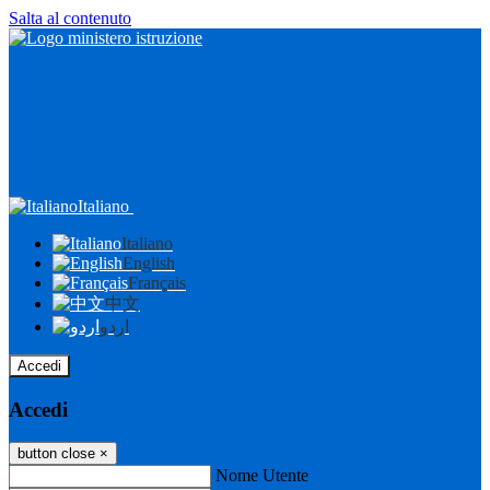
Salta al contenuto
Italiano
Italiano
English
Français
中文
اردو
Accedi
Accedi
button close
×
Nome Utente