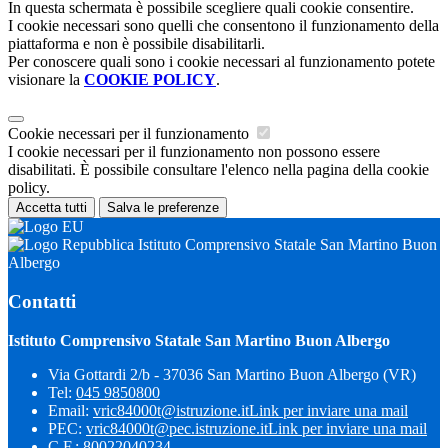
In questa schermata è possibile scegliere quali cookie consentire.
I cookie necessari sono quelli che consentono il funzionamento della
piattaforma e non è possibile disabilitarli.
Per conoscere quali sono i cookie necessari al funzionamento potete
visionare la
COOKIE POLICY
.
Cookie necessari per il funzionamento
I cookie necessari per il funzionamento non possono essere
disabilitati. È possibile consultare l'elenco nella pagina della cookie
policy.
Accetta tutti
Salva le preferenze
Istituto Comprensivo Statale San Martino Buon
Albergo
Contatti
Istituto Comprensivo Statale San Martino Buon Albergo
Via Gottardi 2/b - 37036 San Martino Buon Albergo (VR)
Tel:
045 9850800
Email:
vric84000t@istruzione.it
Link per inviare una mail
PEC:
vric84000t@pec.istruzione.it
Link per inviare una mail
C.F.: 80022040234