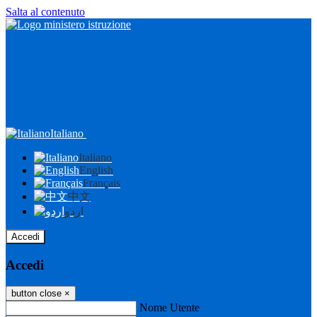
Salta al contenuto
Italiano
Italiano
English
Français
中文
اردو
Accedi
Accedi
button close
×
Nome Utente