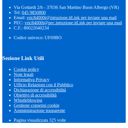
Via Gottardi 2/b - 37036 San Martino Buon Albergo (VR)
Tel:
045 9850800
Email:
vric84000t@istruzione.it
Link per inviare una mail
PEC:
vric84000t@pec.istruzione.it
Link per inviare una mail
C.F.: 80022040234
Codice univoco: UF69BO
Sezione Link Utili
Cookie policy
Note legali
Informativa Privacy
Ufficio Relazioni con il Pubblico
Dichiarazione di accessibilità
Obiettivi di accessibilità
Whistleblowing
Gestione consensi cookie
Amministrazione trasparente
Pagina visualizzata
325
volte