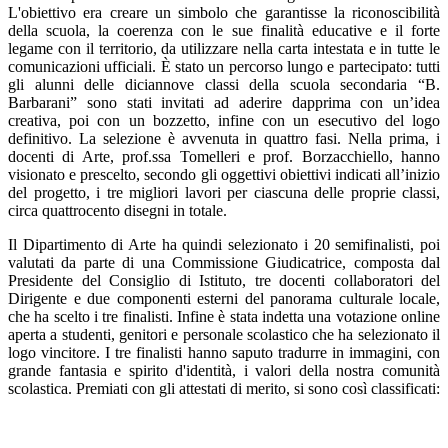
L'obiettivo era creare un simbolo che garantisse la riconoscibilità
della scuola, la coerenza con le sue finalità educative e il forte
legame con il territorio, da utilizzare nella carta intestata e in tutte le
comunicazioni ufficiali. È stato un percorso lungo e partecipato: tutti
gli alunni delle diciannove classi della scuola secondaria “B.
Barbarani” sono stati invitati ad aderire dapprima con un’idea
creativa, poi con un bozzetto, infine con un esecutivo del logo
definitivo. La selezione è avvenuta in quattro fasi. Nella prima, i
docenti di Arte, prof.ssa Tomelleri e prof. Borzacchiello, hanno
visionato e prescelto, secondo gli oggettivi obiettivi indicati all’inizio
del progetto, i tre migliori lavori per ciascuna delle proprie classi,
circa quattrocento disegni in totale.
Il Dipartimento di Arte ha quindi selezionato i 20 semifinalisti, poi
valutati da parte di una Commissione Giudicatrice, composta dal
Presidente del Consiglio di Istituto, tre docenti collaboratori del
Dirigente e due componenti esterni del panorama culturale locale,
che ha scelto i tre finalisti. Infine è stata indetta una votazione online
aperta a studenti, genitori e personale scolastico che ha selezionato il
logo vincitore. I tre finalisti hanno saputo tradurre in immagini, con
grande fantasia e spirito d'identità, i valori della nostra comunità
scolastica. Premiati con gli attestati di merito, si sono così classificati: