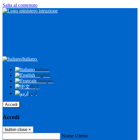
Salta al contenuto
Italiano
Italiano
English
Français
中文
اردو
Accedi
Accedi
button close
×
Nome Utente