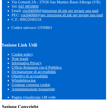
Via Gottardi 2/b - 37036 San Martino Buon Albergo (VR)
Tel:
045 9850800
Email:
vric84000t@istruzione.it
Link per inviare una mail
PEC:
vric84000t@pec.istruzione.it
Link per inviare una mail
C.F.: 80022040234
Codice univoco: UF69BO
Sezione Link Utili
Cookie policy
Note legali
Informativa Privacy
Ufficio Relazioni con il Pubblico
Dichiarazione di accessibilità
Obiettivi di accessibilità
Whistleblowing
Gestione consensi cookie
Amministrazione trasparente
Pagina visualizzata
148
volte
Sezione Copyright