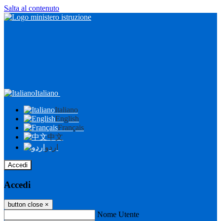
Salta al contenuto
Italiano
Italiano
English
Français
中文
اردو
Accedi
Accedi
button close
×
Nome Utente