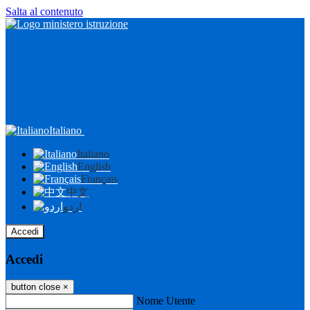
Salta al contenuto
Italiano
Italiano
English
Français
中文
اردو
Accedi
Accedi
button close
×
Nome Utente