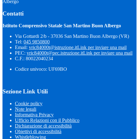
Albergo
Contatti
Istituto Comprensivo Statale San Martino Buon Albergo
Via Gottardi 2/b - 37036 San Martino Buon Albergo (VR)
Tel:
045 9850800
Email:
vric84000t@istruzione.it
Link per inviare una mail
PEC:
vric84000t@pec.istruzione.it
Link per inviare una mail
C.F.: 80022040234
Codice univoco: UF69BO
Sezione Link Utili
Cookie policy
Note legali
Informativa Privacy
Ufficio Relazioni con il Pubblico
Dichiarazione di accessibilità
Obiettivi di accessibilità
Whistleblowing